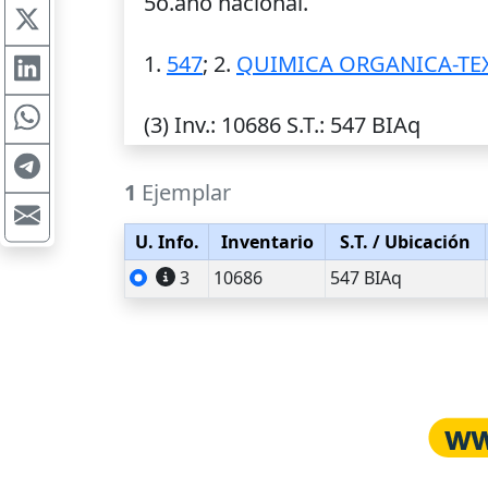
5o.año nacional.
1.
547
; 2.
QUIMICA ORGANICA-TE
(3)
Inv.
: 10686
S.T.
: 547 BIAq
1
Ejemplar
U. Info.
Inventario
S.T.
/ Ubicación
3
10686
547 BIAq