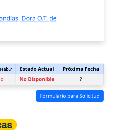
andías, Dora O.T. de
Estado Actual
Próxima Fecha
 Hab.?
No
No Disponible
?
Formulario para Solicitud