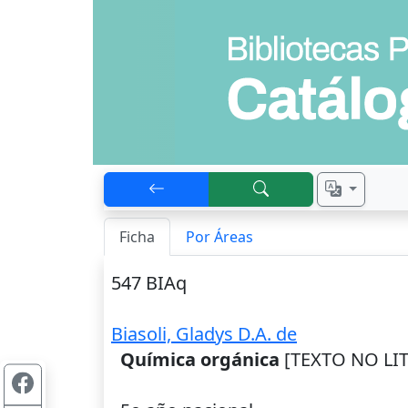
Ficha
Por Áreas
547 BIAq
Biasoli, Gladys D.A. de
Química orgánica
[TEXTO NO LIT