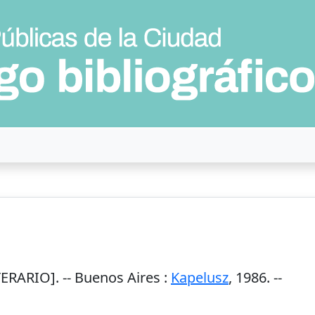
ERARIO]. --
Buenos Aires
:
Kapelusz
,
1986
. --