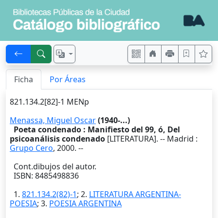
Ficha
Por Áreas
821.134.2[82]-1 MENp
Menassa, Miguel Oscar
(1940-...)
Poeta condenado : Manifiesto del 99, ó, Del
psicoanálisis condenado
[LITERATURA]. --
Madrid
:
Grupo Cero
,
2000
. --
Cont.dibujos del autor.
ISBN: 8485498836
1.
821.134.2(82)-1
; 2.
LITERATURA ARGENTINA-
POESIA
; 3.
POESIA ARGENTINA