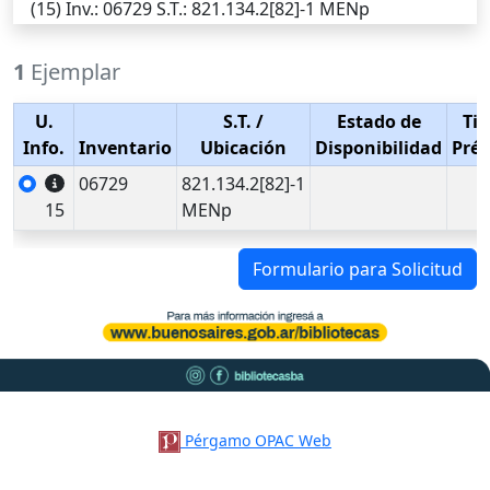
(15)
Inv.
: 06729
S.T.
: 821.134.2[82]-1 MENp
1
Ejemplar
U.
S.T.
/
Estado de
Tip
Info.
Inventario
Ubicación
Disponibilidad
Pré
06729
821.134.2[82]-1
15
MENp
Formulario para Solicitud
Pérgamo OPAC Web