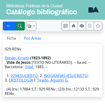
Ficha
Por Áreas
929 RENv
Renán, Ernest
(1823-1892)
Vida de Jesús
[TEXTO NO LITERARIO]. -- 6a.ed. --
Barcelona
:
Edaf
,
1985
. --
1.
929JESUCRISTO
; 2.
BIOGRAFIAS-JESUCRISTO
;
3.
CRISTOLOGIA
I.
Tirado, Agustín G.
(4)
Inv.
: 17884
S.T.
: 929 RENv ; (23)
Inv.
: 12133
S.T.
: 929
RENv