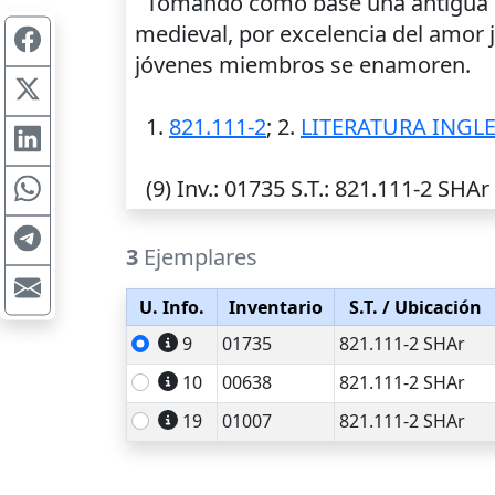
Tomando como base una antigua leye
medieval, por excelencia del amor j
jóvenes miembros se enamoren.
1.
821.111-2
; 2.
LITERATURA INGL
(9)
Inv.
: 01735
S.T.
: 821.111-2 SHAr 
3
Ejemplares
U. Info.
Inventario
S.T.
/ Ubicación
9
01735
821.111-2 SHAr
10
00638
821.111-2 SHAr
19
01007
821.111-2 SHAr