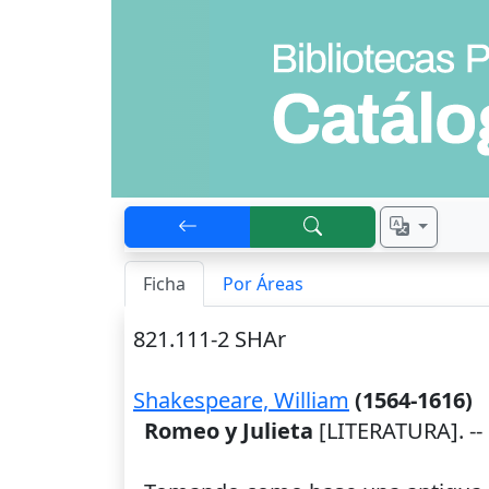
Ficha
Por Áreas
821.111-2 SHAr
Shakespeare, William
(1564-1616)
Romeo y Julieta
[LITERATURA]. --