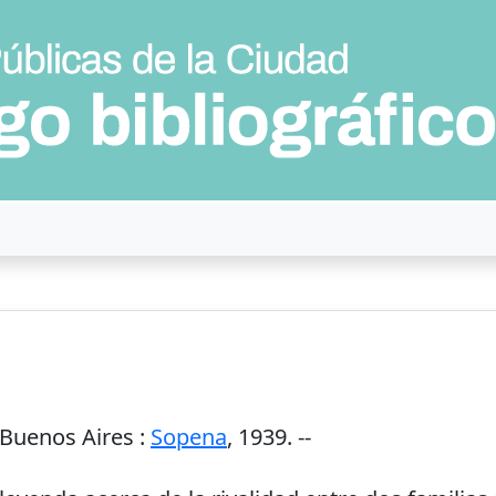
Buenos Aires
:
Sopena
,
1939
. --