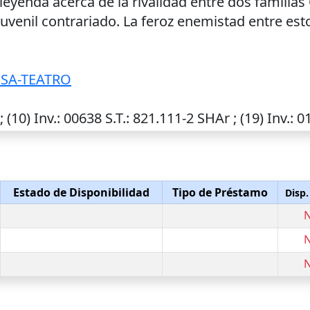
nda acerca de la rivalidad entre dos familias C
uvenil contrariado. La feroz enemistad entre esto
ESA-TEATRO
; (10)
Inv.
: 00638
S.T.
: 821.111-2 SHAr ; (19)
Inv.
: 
Estado de Disponibilidad
Tipo de Préstamo
Disp.