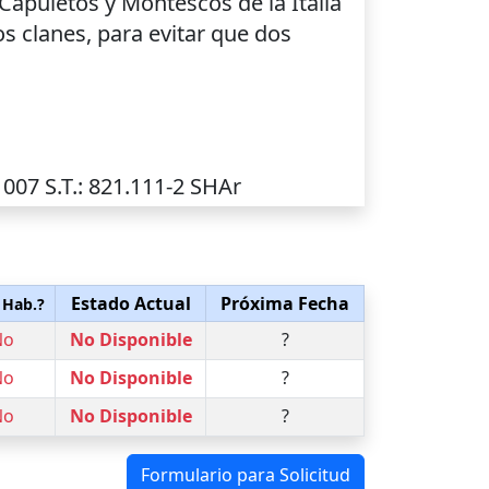
apuletos y Montescos de la Italia
s clanes, para evitar que dos
01007
S.T.
: 821.111-2 SHAr
Estado Actual
Próxima Fecha
 Hab.?
No
No Disponible
?
No
No Disponible
?
No
No Disponible
?
Formulario para Solicitud