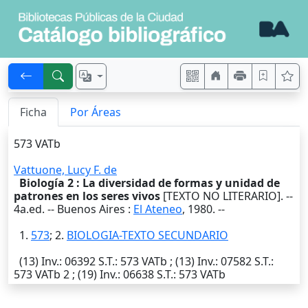
Ficha
Por Áreas
573 VATb
Vattuone, Lucy F. de
Biología 2 : La diversidad de formas y unidad de
patrones en los seres vivos
[TEXTO NO LITERARIO]. --
4a.ed. --
Buenos Aires
:
El Ateneo
,
1980
. --
1.
573
; 2.
BIOLOGIA-TEXTO SECUNDARIO
(13)
Inv.
: 06392
S.T.
: 573 VATb ; (13)
Inv.
: 07582
S.T.
:
573 VATb 2 ; (19)
Inv.
: 06638
S.T.
: 573 VATb