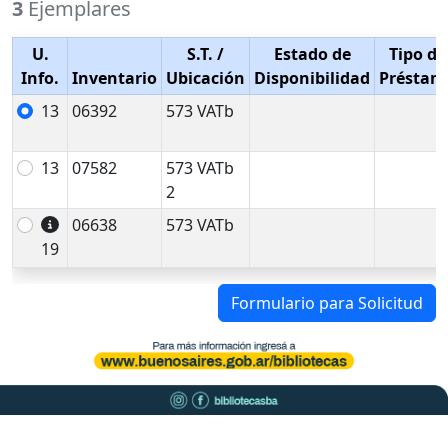
3
Ejemplares
U.
S.T.
/
Estado de
Tipo de
Info.
Inventario
Ubicación
Disponibilidad
Préstam
13
06392
573 VATb
13
07582
573 VATb
2
06638
573 VATb
19
Formulario para Solicitud