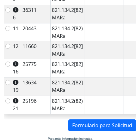
36311
821.134.2[82]
6
MARa
11
20443
821.134.2[82)
MARa
12
11660
821.134.2[82]
MARa
25775
821.134.2[82]
16
MARa
13634
821.134.2[82]
19
MARa
25196
821.134.2(82)
21
MARa
Formulario para Solicitud