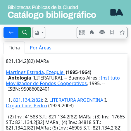
Ficha
Por Áreas
821.134.2[82) MARa
Martínez Estrada, Ezequiel
(1895-1964)
Antología
[LITERATURA]. --
Buenos Aires
:
Instituto
Movilizador de Fondos Cooperativos
,
1995
. --
ISBN: 95086002401
1.
821.134.2(82)
; 2.
LITERATURA ARGENTINA
I.
Orgambide, Pedro
(1929-2003)
(2)
Inv.
: 41583
S.T.
: 821.134.2[82) MARa ; (3)
Inv.
: 17665
S.T.
: 821.134.2[82] MARa ; (4)
Inv.
: 34818
S.T.
:
821.134.2[82] MARa ; (5)
Inv.
: 46905
S.T.
: 821.134.2[82]