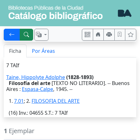
Ficha
Por Áreas
7 TAIf
Taine, Hippolyte Adolphe
(1828-1893)
Filosofía del arte
[TEXTO NO LITERARIO]. --
Buenos
Aires
:
Espasa-Calpe
,
1945
. --
1.
7.01
; 2.
FILOSOFIA DEL ARTE
(16)
Inv.
: 04655
S.T.
: 7 TAIf
1
Ejemplar