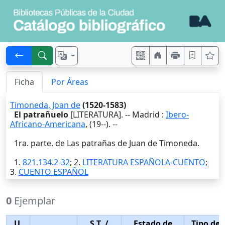
Ficha
Por Áreas
Timoneda, Joan de
(1520-1583)
El patrañuelo
[LITERATURA]. --
Madrid
:
Ibero-
Africano-Americana
,
(19--)
. --
1ra. parte. de Las patrañas de Juan de Timoneda.
1.
821.134.2-32
; 2.
LITERATURA ESPAÑOLA-CUENTO
;
3.
CUENTO ESPAÑOL
0
Ejemplar
U.
S.T.
/
Estado de
Tipo de