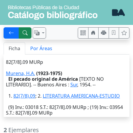
Ficha
Por Áreas
82[7/8].09 MURp
Murena, H.A.
(1923-1975)
El pecado original de América
[TEXTO NO
LITERARIO]. --
Buenos Aires
:
Sur
,
1954
. --
1.
82(7/8).09
; 2.
LITERATURA AMERICANA-ESTUDIO
(9)
Inv.
: 03018
S.T.
: 82[7/8].09 MURp ; (19)
Inv.
: 03954
S.T.
: 82[7/8].09 MURp
2
Ejemplares