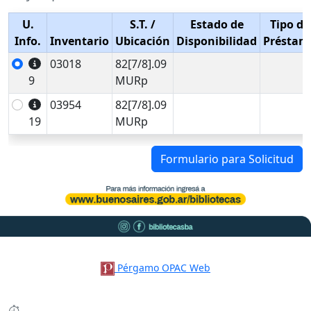
U.
S.T.
/
Estado de
Tipo de
Info.
Inventario
Ubicación
Disponibilidad
Préstam
03018
82[7/8].09
9
MURp
03954
82[7/8].09
19
MURp
Formulario para Solicitud
Pérgamo OPAC Web