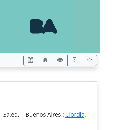
 3a.ed. --
Buenos Aires
:
Ciordia
,