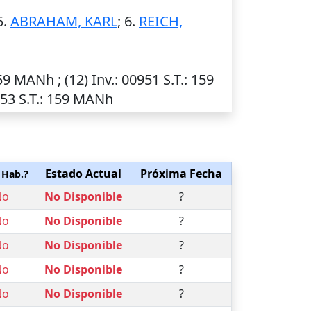
5.
ABRAHAM, KARL
; 6.
REICH,
159 MANh ; (12)
Inv.
: 00951
S.T.
: 159
753
S.T.
: 159 MANh
Estado Actual
Próxima Fecha
 Hab.?
No
No Disponible
?
No
No Disponible
?
No
No Disponible
?
No
No Disponible
?
No
No Disponible
?