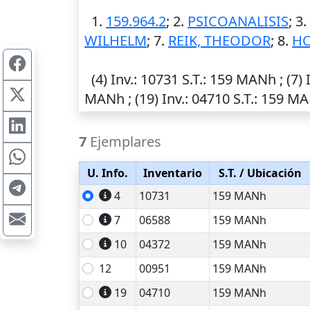
1.
159.964.2
; 2.
PSICOANALISIS
; 3.
WILHELM
; 7.
REIK, THEODOR
; 8.
HO
(4)
Inv.
: 10731
S.T.
: 159 MANh ; (7)
MANh ; (19)
Inv.
: 04710
S.T.
: 159 MA
7
Ejemplares
U. Info.
Inventario
S.T.
/ Ubicación
4
10731
159 MANh
7
06588
159 MANh
10
04372
159 MANh
12
00951
159 MANh
19
04710
159 MANh