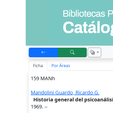
Ficha
Por Áreas
159 MANh
Mandolini Guardo, Ricardo G.
Historia general del psicoanáli
1969
. --