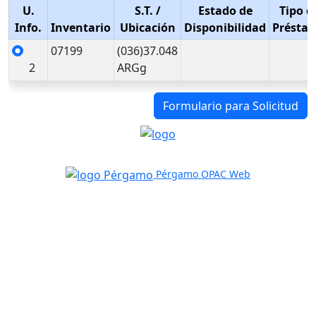
U.
S.T.
/
Estado de
Tipo d
Info.
Inventario
Ubicación
Disponibilidad
Présta
07199
(036)37.048
2
ARGg
Formulario para Solicitud
Pérgamo OPAC Web