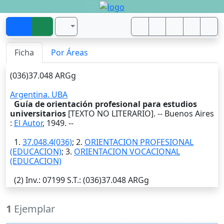
Ficha
Por Áreas
(036)37.048 ARGg
Argentina. UBA
Guía de orientación profesional para estudios
universitarios
[TEXTO NO LITERARIO]. --
Buenos Aires
:
El Autor
,
1949
. --
1.
37.048.4(036)
; 2.
ORIENTACION PROFESIONAL
(EDUCACION)
; 3.
ORIENTACION VOCACIONAL
(EDUCACION)
(2)
Inv.
: 07199
S.T.
: (036)37.048 ARGg
1
Ejemplar