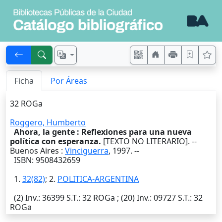
Ficha
Por Áreas
32 ROGa
Roggero, Humberto
Ahora, la gente : Reflexiones para una nueva
política con esperanza.
[TEXTO NO LITERARIO]. --
Buenos Aires
:
Vinciguerra
,
1997
. --
ISBN: 9508432659
1.
32(82)
; 2.
POLITICA-ARGENTINA
(2)
Inv.
: 36399
S.T.
: 32 ROGa ; (20)
Inv.
: 09727
S.T.
: 32
ROGa