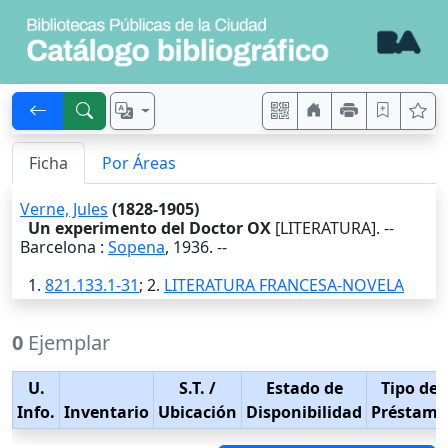
Ficha
Por Áreas
Verne, Jules
(1828-1905)
Un experimento del Doctor OX
[LITERATURA]. --
Barcelona
:
Sopena
,
1936
. --
1.
821.133.1-31
; 2.
LITERATURA FRANCESA-NOVELA
0
Ejemplar
U.
S.T.
/
Estado de
Tipo de
Info.
Inventario
Ubicación
Disponibilidad
Préstamo