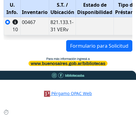
U.
S.T.
/
Estado de
Tipo de
Info.
Inventario
Ubicación
Disponibilidad
Préstam
00467
821.133.1-
10
31 VERv
Formulario para Solicitud
Pérgamo OPAC Web