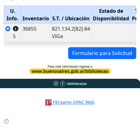
U.
Estado de
T
Info.
Inventario
S.T.
/ Ubicación
Disponibilidad
Pr
36855
821.134.2[82]-84
5
VIGe
Formulario para Solicitud
Pérgamo OPAC Web