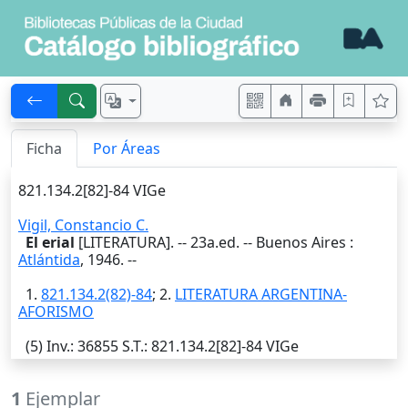
Ficha
Por Áreas
821.134.2[82]-84 VIGe
Vigil, Constancio C.
El erial
[LITERATURA]. -- 23a.ed. --
Buenos Aires
:
Atlántida
,
1946
. --
1.
821.134.2(82)-84
; 2.
LITERATURA ARGENTINA-
AFORISMO
(5)
Inv.
: 36855
S.T.
: 821.134.2[82]-84 VIGe
1
Ejemplar