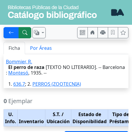
Ficha
Por Áreas
Bommier, R.
El perro de raza
[TEXTO NO LITERARIO]. --
Barcelona
:
Montesó
,
1935
. --
1.
636.7
; 2.
PERROS (ZOOTECNIA)
0
Ejemplar
U.
S.T.
/
Estado de
Tipo de
Info.
Inventario
Ubicación
Disponibilidad
Préstamo