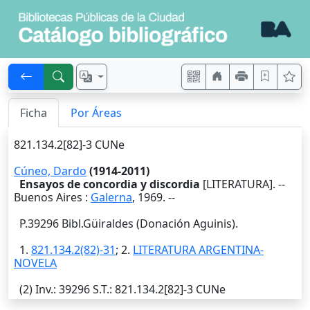
Ficha
Por Áreas
821.134.2[82]-3 CUNe
Cúneo, Dardo
(1914-2011)
Ensayos de concordia y discordia
[LITERATURA]. --
Buenos Aires
:
Galerna
,
1969
. --
P.39296 Bibl.Güiraldes (Donación Aguinis).
1.
821.134.2(82)-31
; 2.
LITERATURA ARGENTINA-
NOVELA
(2)
Inv.
: 39296
S.T.
: 821.134.2[82]-3 CUNe