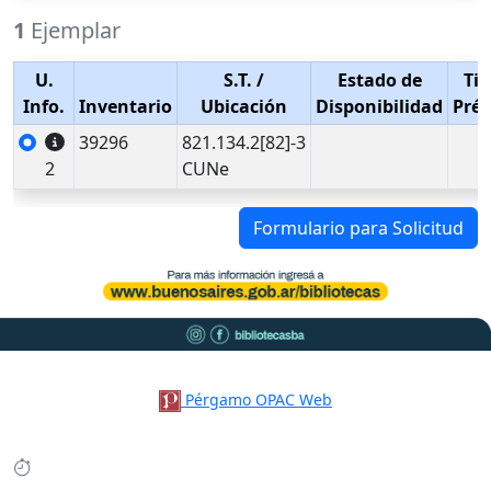
1
Ejemplar
U.
S.T.
/
Estado de
Tip
Info.
Inventario
Ubicación
Disponibilidad
Pré
39296
821.134.2[82]-3
2
CUNe
Formulario para Solicitud
Pérgamo OPAC Web