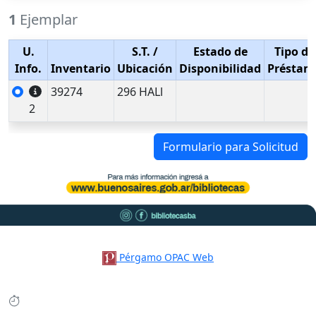
1
Ejemplar
U.
S.T.
/
Estado de
Tipo de
Info.
Inventario
Ubicación
Disponibilidad
Préstam
39274
296 HALl
2
Formulario para Solicitud
Pérgamo OPAC Web