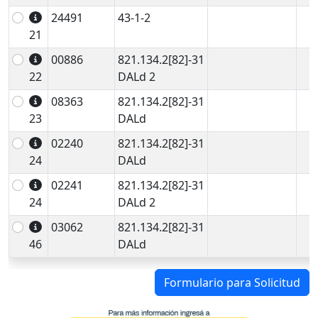
24491
43-1-2
21
00886
821.134.2[82]-31
22
DALd 2
08363
821.134.2[82]-31
23
DALd
02240
821.134.2[82]-31
24
DALd
02241
821.134.2[82]-31
24
DALd 2
03062
821.134.2[82]-31
46
DALd
Formulario para Solicitud