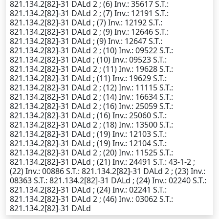
821.134.2[82]-31 DALd 2 ; (6)
Inv.
: 35617
S.T.
:
821.134.2[82]-31 DALd 2 ; (7)
Inv.
: 12191
S.T.
:
821.134.2[82]-31 DALd ; (7)
Inv.
: 12192
S.T.
:
821.134.2[82]-31 DALd 2 ; (9)
Inv.
: 12646
S.T.
:
821.134.2[82]-31 DALd ; (9)
Inv.
: 12647
S.T.
:
821.134.2[82]-31 DALd 2 ; (10)
Inv.
: 09522
S.T.
:
821.134.2[82]-31 DALd ; (10)
Inv.
: 09523
S.T.
:
821.134.2[82]-31 DALd 2 ; (11)
Inv.
: 19628
S.T.
:
821.134.2[82]-31 DALd ; (11)
Inv.
: 19629
S.T.
:
821.134.2[82]-31 DALd 2 ; (12)
Inv.
: 11115
S.T.
:
821.134.2[82]-31 DALd 2 ; (14)
Inv.
: 16634
S.T.
:
821.134.2[82]-31 DALd 2 ; (16)
Inv.
: 25059
S.T.
:
821.134.2[82]-31 DALd ; (16)
Inv.
: 25060
S.T.
:
821.134.2[82]-31 DALd 2 ; (18)
Inv.
: 13500
S.T.
:
821.134.2[82]-31 DALd ; (19)
Inv.
: 12103
S.T.
:
821.134.2[82]-31 DALd ; (19)
Inv.
: 12104
S.T.
:
821.134.2[82]-31 DALd 2 ; (20)
Inv.
: 11525
S.T.
:
821.134.2[82]-31 DALd ; (21)
Inv.
: 24491
S.T.
: 43-1-2 ;
(22)
Inv.
: 00886
S.T.
: 821.134.2[82]-31 DALd 2 ; (23)
Inv.
:
08363
S.T.
: 821.134.2[82]-31 DALd ; (24)
Inv.
: 02240
S.T.
:
821.134.2[82]-31 DALd ; (24)
Inv.
: 02241
S.T.
:
821.134.2[82]-31 DALd 2 ; (46)
Inv.
: 03062
S.T.
:
821.134.2[82]-31 DALd