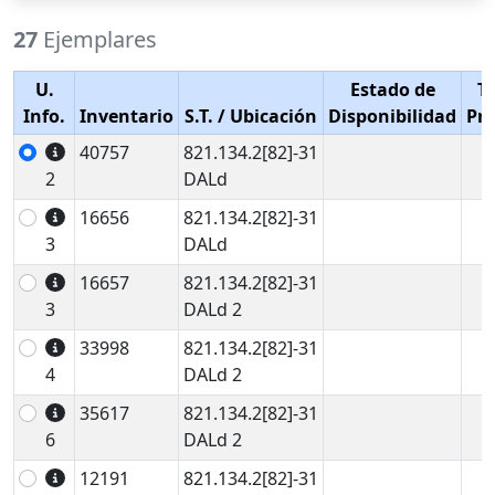
27
Ejemplares
U.
Estado de
T
Info.
Inventario
S.T.
/ Ubicación
Disponibilidad
Pr
40757
821.134.2[82]-31
2
DALd
16656
821.134.2[82]-31
3
DALd
16657
821.134.2[82]-31
3
DALd 2
33998
821.134.2[82]-31
4
DALd 2
35617
821.134.2[82]-31
6
DALd 2
12191
821.134.2[82]-31