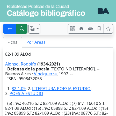
Ficha
Por Áreas
82-1.09 ALOd
Alonso, Rodolfo
(1934-2021)
Defensa de la poesía
[TEXTO NO LITERARIO]. --
Buenos Aires
:
Vinciguerra
,
1997
. --
ISBN: 9508432055
1.
82-1.09
; 2.
LITERATURA-POESIA-ESTUDIO
;
3.
POESIA-ESTUDIO
(5)
Inv.
: 46216
S.T.
: 82-1.09 ALOd ; (7)
Inv.
: 16610
S.T.
:
82-1.09 ALOd ; (15)
Inv.
: 05898
S.T.
: 82-1.09 ALOd ; (15)
Inv.
: 05899
S.T.
: 82-1.09 ALOd ; (23)
Inv.
: 08776
S.T.
: 82-