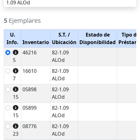
1.09 ALOd
5
Ejemplares
U.
S.T.
/
Estado de
Tipo de
Info.
Inventario
Ubicación
Disponibilidad
Préstam
46216
82-1.09
5
ALOd
16610
82-1.09
7
ALOd
05898
82-1.09
15
ALOd
05899
82-1.09
15
ALOd
08776
82-1.09
23
ALOd