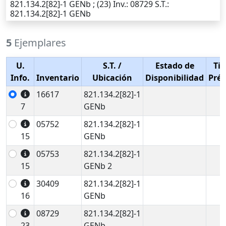
821.134.2[82]-1 GENb ; (23)
Inv.
: 08729
S.T.
:
821.134.2[82]-1 GENb
5
Ejemplares
U.
S.T.
/
Estado de
Tip
Info.
Inventario
Ubicación
Disponibilidad
Pré
16617
821.134.2[82]-1
7
GENb
05752
821.134.2[82]-1
15
GENb
05753
821.134.2[82]-1
15
GENb 2
30409
821.134.2[82]-1
16
GENb
08729
821.134.2[82]-1
23
GENb