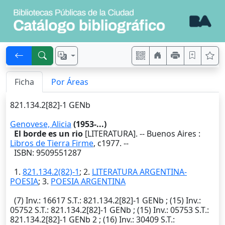
Ficha
Por Áreas
821.134.2[82]-1 GENb
Genovese, Alicia
(1953-...)
El borde es un rio
[LITERATURA]. --
Buenos Aires
:
Libros de Tierra Firme
,
c1977
. --
ISBN: 9509551287
1.
821.134.2(82)-1
; 2.
LITERATURA ARGENTINA-
POESIA
; 3.
POESIA ARGENTINA
(7)
Inv.
: 16617
S.T.
: 821.134.2[82]-1 GENb ; (15)
Inv.
:
05752
S.T.
: 821.134.2[82]-1 GENb ; (15)
Inv.
: 05753
S.T.
:
821.134.2[82]-1 GENb 2 ; (16)
Inv.
: 30409
S.T.
: