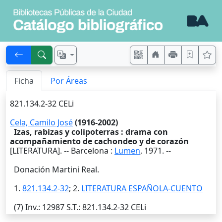
Ficha
Por Áreas
821.134.2-32 CELi
Cela, Camilo José
(1916-2002)
Izas, rabizas y colipoterras : drama con
acompañamiento de cachondeo y de corazón
[LITERATURA]. --
Barcelona
:
Lumen
,
1971
. --
Donación Martini Real.
1.
821.134.2-32
; 2.
LITERATURA ESPAÑOLA-CUENTO
(7)
Inv.
: 12987
S.T.
: 821.134.2-32 CELi