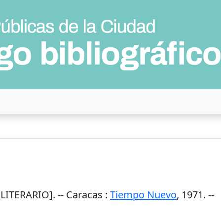
LITERARIO]. --
Caracas
:
Tiempo Nuevo
,
1971
. --