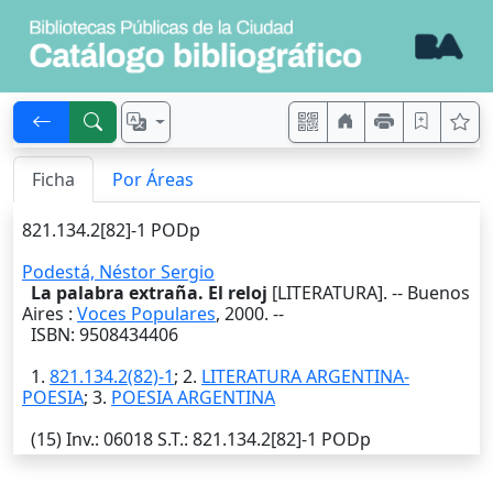
Ficha
Por Áreas
821.134.2[82]-1 PODp
Podestá, Néstor Sergio
La palabra extraña. El reloj
[LITERATURA]. --
Buenos
Aires
:
Voces Populares
,
2000
. --
ISBN: 9508434406
1.
821.134.2(82)-1
; 2.
LITERATURA ARGENTINA-
POESIA
; 3.
POESIA ARGENTINA
(15)
Inv.
: 06018
S.T.
: 821.134.2[82]-1 PODp