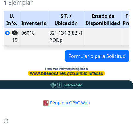
1
Ejemplar
U.
S.T.
/
Estado de
Tip
Info.
Inventario
Ubicación
Disponibilidad
Pré
06018
821.134.2[82]-1
15
PODp
Formulario para Solicitud
Pérgamo OPAC Web