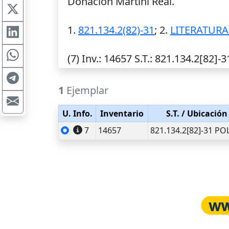
Donación Martini Real.
1.
821.134.2(82)-31
; 2.
LITERATUR
(7)
Inv.
: 14657
S.T.
: 821.134.2[82]-
1
Ejemplar
U. Info.
Inventario
S.T.
/ Ubicación
7
14657
821.134.2[82]-31 PO