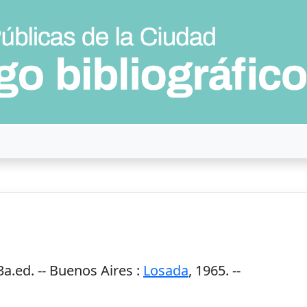
a.ed. --
Buenos Aires
:
Losada
,
1965
. --