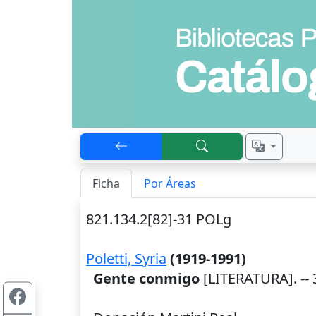
Ficha
Por Áreas
821.134.2[82]-31 POLg
Poletti, Syria
(1919-1991)
Gente conmigo
[LITERATURA]. -- 3