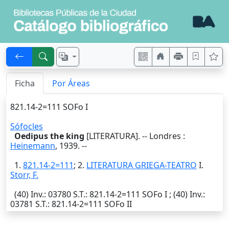
Ficha
Por Áreas
821.14-2=111 SOFo I
Sófocles
Oedipus the king
[LITERATURA]. --
Londres
:
Heinemann
,
1939
. --
1.
821.14-2=111
; 2.
LITERATURA GRIEGA-TEATRO
I.
Storr, F.
(40)
Inv.
: 03780
S.T.
: 821.14-2=111 SOFo I ; (40)
Inv.
:
03781
S.T.
: 821.14-2=111 SOFo II