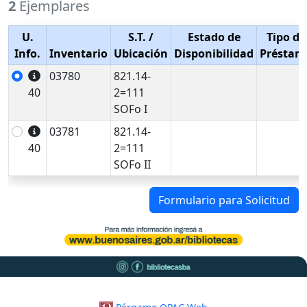
2
Ejemplares
U.
S.T.
/
Estado de
Tipo de
Info.
Inventario
Ubicación
Disponibilidad
Préstam
03780
821.14-
40
2=111
SOFo I
03781
821.14-
40
2=111
SOFo II
Formulario para Solicitud