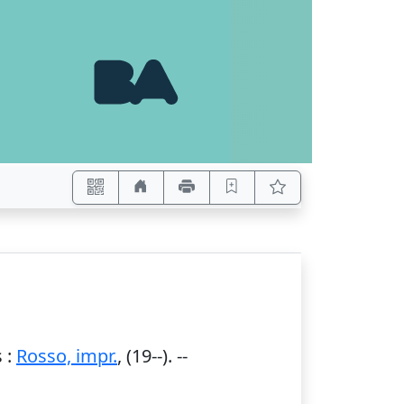
s
:
Rosso, impr.
,
(19--)
. --