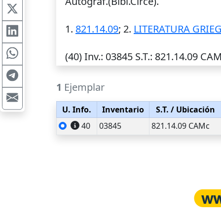
Autograf.(Bibl.Circe).
1.
821.14.09
; 2.
LITERATURA GRIE
(40)
Inv.
: 03845
S.T.
: 821.14.09 CA
1
Ejemplar
U. Info.
Inventario
S.T.
/ Ubicación
40
03845
821.14.09 CAMc