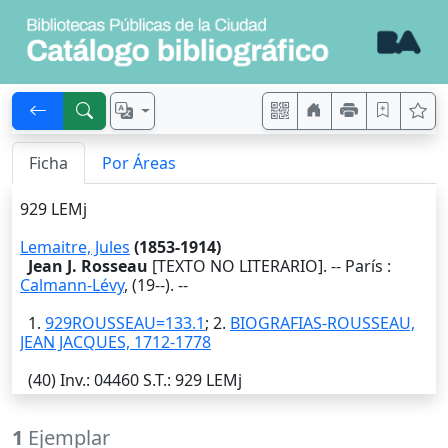
Ficha
Por Áreas
929 LEMj
Lemaitre, Jules
(1853-1914)
Jean J. Rosseau
[TEXTO NO LITERARIO]. --
París
:
Calmann-Lévy
,
(19--)
. --
1.
929ROUSSEAU=133.1
; 2.
BIOGRAFIAS-ROUSSEAU,
JEAN JACQUES, 1712-1778
(40)
Inv.
: 04460
S.T.
: 929 LEMj
1
Ejemplar