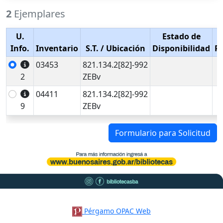
2
Ejemplares
U.
Estado de
Info.
Inventario
S.T.
/ Ubicación
Disponibilidad
P
03453
821.134.2[82]-992
2
ZEBv
04411
821.134.2[82]-992
9
ZEBv
Formulario para Solicitud
Pérgamo OPAC Web