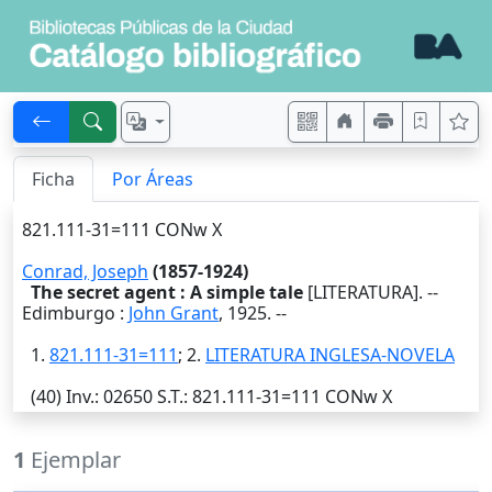
Ficha
Por Áreas
821.111-31=111 CONw X
Conrad, Joseph
(1857-1924)
The secret agent : A simple tale
[LITERATURA]. --
Edimburgo
:
John Grant
,
1925
. --
1.
821.111-31=111
; 2.
LITERATURA INGLESA-NOVELA
(40)
Inv.
: 02650
S.T.
: 821.111-31=111 CONw X
1
Ejemplar