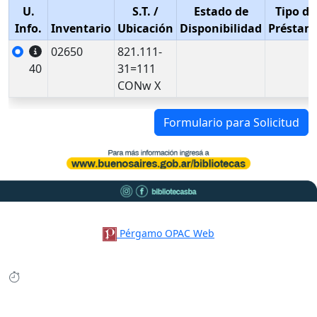
U.
S.T.
/
Estado de
Tipo de
Info.
Inventario
Ubicación
Disponibilidad
Préstam
02650
821.111-
40
31=111
CONw X
Formulario para Solicitud
Pérgamo OPAC Web