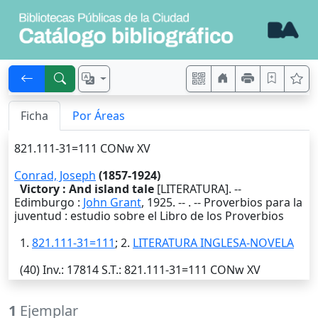
Ficha
Por Áreas
821.111-31=111 CONw XV
Conrad, Joseph
(1857-1924)
Victory : And island tale
[LITERATURA]. --
Edimburgo
:
John Grant
,
1925
. --
. -- Proverbios para la
juventud : estudio sobre el Libro de los Proverbios
1.
821.111-31=111
; 2.
LITERATURA INGLESA-NOVELA
(40)
Inv.
: 17814
S.T.
: 821.111-31=111 CONw XV
1
Ejemplar