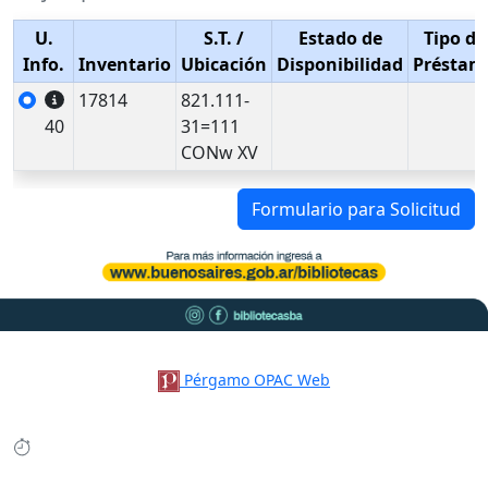
U.
S.T.
/
Estado de
Tipo de
Info.
Inventario
Ubicación
Disponibilidad
Préstam
17814
821.111-
40
31=111
CONw XV
Formulario para Solicitud
Pérgamo OPAC Web