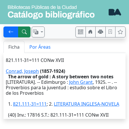
Ficha
Por Áreas
821.111-31=111 CONw XVII
Conrad, Joseph
(1857-1924)
The arrow of gold : A story between two notes
[LITERATURA]. --
Edimburgo
:
John Grant
,
1925
. --
. --
Proverbios para la juventud : estudio sobre el Libro
de los Proverbios
1.
821.111-31=111
; 2.
LITERATURA INGLESA-NOVELA
(40)
Inv.
: 17816
S.T.
: 821.111-31=111 CONw XVII