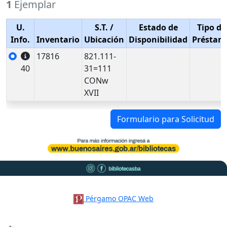
1
Ejemplar
U.
S.T.
/
Estado de
Tipo de
Info.
Inventario
Ubicación
Disponibilidad
Préstam
17816
821.111-
40
31=111
CONw
XVII
Formulario para Solicitud
Pérgamo OPAC Web