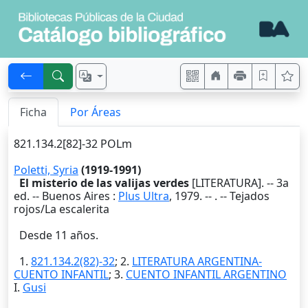
Ficha
Por Áreas
821.134.2[82]-32 POLm
Poletti, Syria
(1919-1991)
El misterio de las valijas verdes
[LITERATURA]. -- 3a
ed. --
Buenos Aires
:
Plus Ultra
,
1979
. --
. -- Tejados
rojos/La escalerita
Desde 11 años.
1.
821.134.2(82)-32
; 2.
LITERATURA ARGENTINA-
CUENTO INFANTIL
; 3.
CUENTO INFANTIL ARGENTINO
I.
Gusi