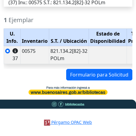
(37)
Inv.
: 00575
S.T.
: 821.134.2[82]-32 POLm
1
Ejemplar
U.
Estado de
T
Info.
Inventario
S.T.
/ Ubicación
Disponibilidad
Pr
00575
821.134.2[82]-32
37
POLm
Formulario para Solicitud
Pérgamo OPAC Web