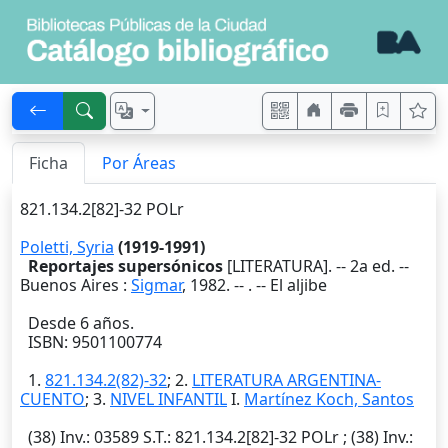
Ficha
Por Áreas
821.134.2[82]-32 POLr
Poletti, Syria
(1919-1991)
Reportajes supersónicos
[LITERATURA]. --
2a ed.
--
Buenos Aires
:
Sigmar
,
1982
. --
. -- El aljibe
Desde 6 años.
ISBN: 9501100774
1.
821.134.2(82)-32
; 2.
LITERATURA ARGENTINA-
CUENTO
; 3.
NIVEL INFANTIL
I.
Martínez Koch, Santos
(38)
Inv.
: 03589
S.T.
: 821.134.2[82]-32 POLr ; (38)
Inv.
: