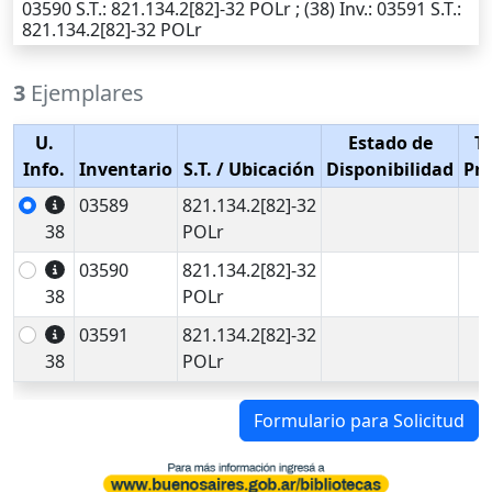
03590
S.T.
: 821.134.2[82]-32 POLr ; (38)
Inv.
: 03591
S.T.
:
821.134.2[82]-32 POLr
3
Ejemplares
U.
Estado de
T
Info.
Inventario
S.T.
/ Ubicación
Disponibilidad
Pr
03589
821.134.2[82]-32
38
POLr
03590
821.134.2[82]-32
38
POLr
03591
821.134.2[82]-32
38
POLr
Formulario para Solicitud