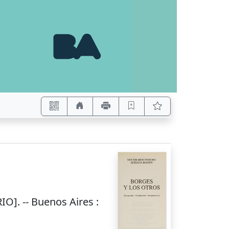
O]. --
Buenos Aires
: