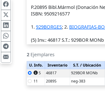
P.20895 Bibl.Mármol (Donación Neg
ISBN: 9509216577
1.
929BORGES
; 2.
BIOGRAFIAS-BOR
(5)
Inv.
: 46817
S.T.
: 929BOR MONb ;
2
Ejemplares
U. Info.
Inventario
S.T.
/ Ubicación
5
46817
929BOR MONb
11
20895
neg-383