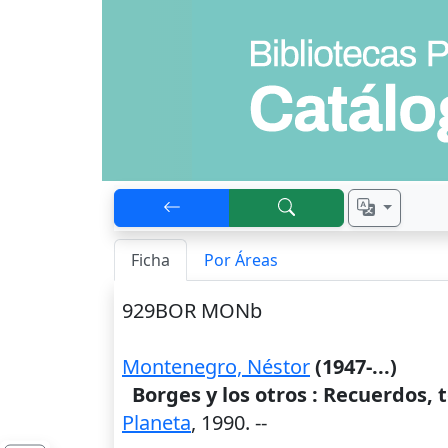
Ficha
Por Áreas
929BOR MONb
Montenegro, Néstor
(1947-...)
Borges y los otros : Recuerdos,
Planeta
,
1990
. --