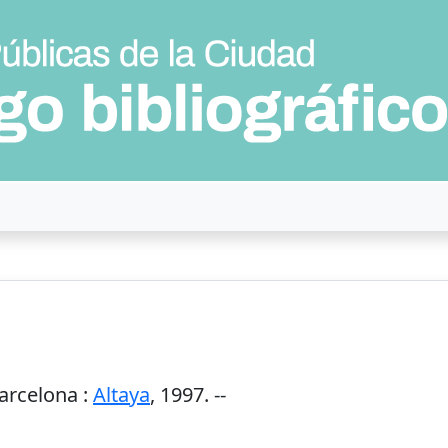
arcelona
:
Altaya
,
1997
. --