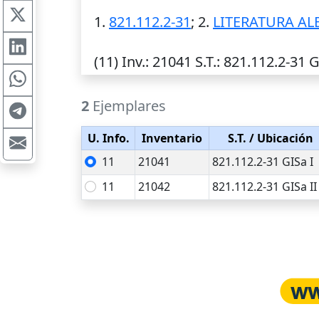
1.
821.112.2-31
; 2.
LITERATURA A
(11)
Inv.
: 21041
S.T.
: 821.112.2-31 G
2
Ejemplares
U. Info.
Inventario
S.T.
/ Ubicación
11
21041
821.112.2-31 GISa I
11
21042
821.112.2-31 GISa II