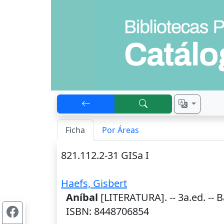
Ficha
Por Áreas
821.112.2-31 GISa I
Haefs, Gisbert
Aníbal
[LITERATURA]. --
3a.ed.
--
B
ISBN: 8448706854