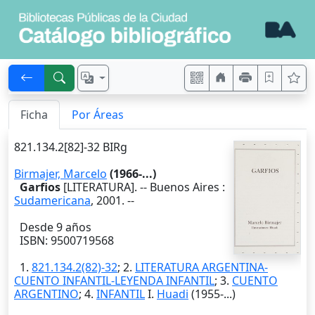
Ficha
Por Áreas
821.134.2[82]-32 BIRg
Birmajer, Marcelo
(1966-...)
Garfios
[LITERATURA]. --
Buenos Aires
:
Sudamericana
,
2001
. --
Desde 9 años
ISBN: 9500719568
1.
821.134.2(82)-32
; 2.
LITERATURA ARGENTINA-
CUENTO INFANTIL-LEYENDA INFANTIL
; 3.
CUENTO
ARGENTINO
; 4.
INFANTIL
I.
Huadi
(1955-...)