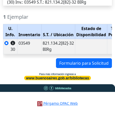
(30)
Inv.
: 03549
S.T.
: 821.134.2[82]-32 BIRg
1
Ejemplar
U.
Estado de
T
Info.
Inventario
S.T.
/ Ubicación
Disponibilidad
Pr
03549
821.134.2[82]-32
30
BIRg
Formulario para Solicitud
Pérgamo OPAC Web