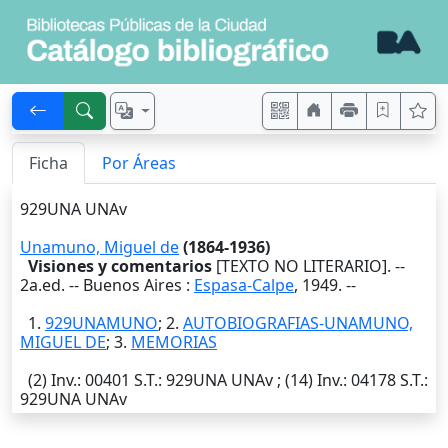
Ficha
Por Áreas
929UNA UNAv
Unamuno, Miguel de
(1864-1936)
Visiones y comentarios
[TEXTO NO LITERARIO]. --
2a.ed. --
Buenos Aires
:
Espasa-Calpe
,
1949
. --
1.
929UNAMUNO
; 2.
AUTOBIOGRAFIAS-UNAMUNO,
MIGUEL DE
; 3.
MEMORIAS
(2)
Inv.
: 00401
S.T.
: 929UNA UNAv ; (14)
Inv.
: 04178
S.T.
:
929UNA UNAv