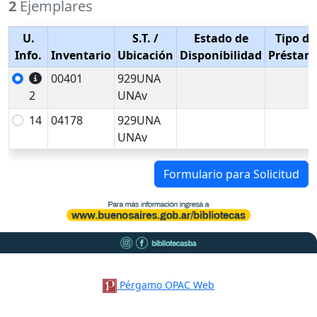
2
Ejemplares
U.
S.T.
/
Estado de
Tipo de
Info.
Inventario
Ubicación
Disponibilidad
Préstam
00401
929UNA
2
UNAv
14
04178
929UNA
UNAv
Formulario para Solicitud
Pérgamo OPAC Web