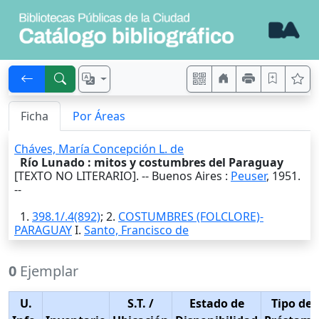
Ficha
Por Áreas
Cháves, María Concepción L. de
Río Lunado : mitos y costumbres del Paraguay
[TEXTO NO LITERARIO]. --
Buenos Aires
:
Peuser
,
1951
.
--
1.
398.1/.4(892)
; 2.
COSTUMBRES (FOLCLORE)-
PARAGUAY
I.
Santo, Francisco de
0
Ejemplar
U.
S.T.
/
Estado de
Tipo de