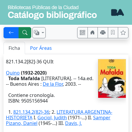
Ficha
Por Áreas
821.134.2[82]-36 QUIt
Quino
(1932-2020)
Toda Mafalda
[LITERATURA]. --
14a.ed.
--
Buenos Aires
:
De la Flor
,
2003
. --
Contiene cronología.
ISBN: 9505156944
1.
821.134.2(82)-36
; 2.
LITERATURA ARGENTINA-
HISTORIETA
I.
Gociol, Judith
(1971-...) II.
Samper
Pizano, Daniel
(1945-...) III.
Davis, J.