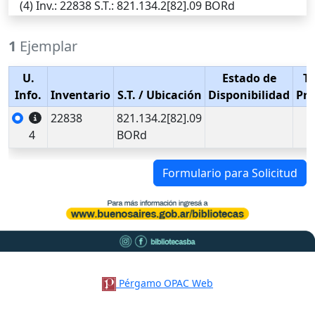
(4)
Inv.
: 22838
S.T.
: 821.134.2[82].09 BORd
1
Ejemplar
U.
Estado de
Ti
Info.
Inventario
S.T.
/ Ubicación
Disponibilidad
Pr
22838
821.134.2[82].09
4
BORd
Formulario para Solicitud
Pérgamo OPAC Web