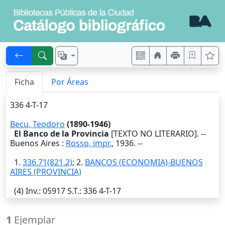
Ficha
Por Áreas
336 4-T-17
Becu, Teodoro
(1890-1946)
El Banco de la Provincia
[TEXTO NO LITERARIO]. --
Buenos Aires
:
Rosso, impr.
,
1936
. --
1.
336.71(821.2)
; 2.
BANCOS (ECONOMIA)-BUENOS
AIRES (PROVINCIA)
(4)
Inv.
: 05917
S.T.
: 336 4-T-17
1
Ejemplar