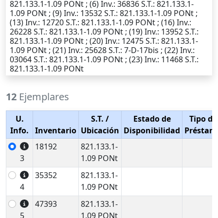
821.133.1-1.09 PONt ; (6)
Inv.
: 36836
S.T.
: 821.133.1-
1.09 PONt ; (9)
Inv.
: 13532
S.T.
: 821.133.1-1.09 PONt ;
(13)
Inv.
: 12720
S.T.
: 821.133.1-1.09 PONt ; (16)
Inv.
:
26228
S.T.
: 821.133.1-1.09 PONt ; (19)
Inv.
: 13952
S.T.
:
821.133.1-1.09 PONt ; (20)
Inv.
: 12475
S.T.
: 821.133.1-
1.09 PONt ; (21)
Inv.
: 25628
S.T.
: 7-D-17bis ; (22)
Inv.
:
03064
S.T.
: 821.133.1-1.09 PONt ; (23)
Inv.
: 11468
S.T.
:
821.133.1-1.09 PONt
12
Ejemplares
U.
S.T.
/
Estado de
Tipo de
Info.
Inventario
Ubicación
Disponibilidad
Préstam
18192
821.133.1-
3
1.09 PONt
35352
821.133.1-
4
1.09 PONt
47393
821.133.1-
5
1.09 PONt