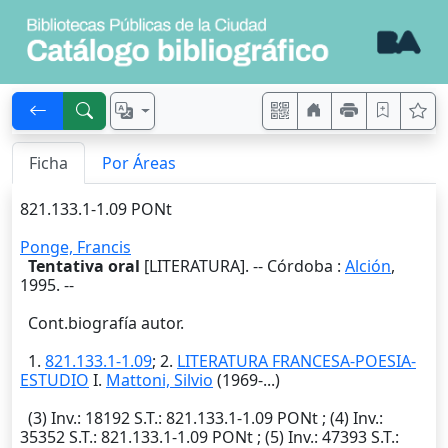
Ficha
Por Áreas
821.133.1-1.09 PONt
Ponge, Francis
Tentativa oral
[LITERATURA]. --
Córdoba
:
Alción
,
1995
. --
Cont.biografía autor.
1.
821.133.1-1.09
; 2.
LITERATURA FRANCESA-POESIA-
ESTUDIO
I.
Mattoni, Silvio
(1969-...)
(3)
Inv.
: 18192
S.T.
: 821.133.1-1.09 PONt ; (4)
Inv.
:
35352
S.T.
: 821.133.1-1.09 PONt ; (5)
Inv.
: 47393
S.T.
: