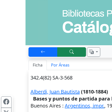
Ficha
Por Áreas
342.4(82) SA-3-568
Alberdi, Juan Bautista
(1810-1884)
Bases y puntos de partida para 
Buenos Aires
:
Argentinos, impr.
,
1