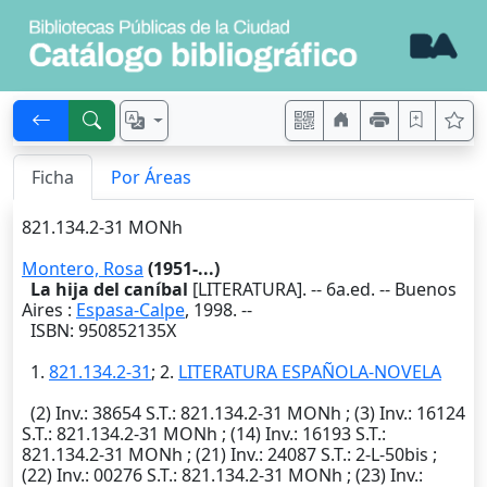
Ficha
Por Áreas
821.134.2-31 MONh
Montero, Rosa
(1951-...)
La hija del caníbal
[LITERATURA]. --
6a.ed.
--
Buenos
Aires
:
Espasa-Calpe
,
1998
. --
ISBN: 950852135X
1.
821.134.2-31
; 2.
LITERATURA ESPAÑOLA-NOVELA
(2)
Inv.
: 38654
S.T.
: 821.134.2-31 MONh ; (3)
Inv.
: 16124
S.T.
: 821.134.2-31 MONh ; (14)
Inv.
: 16193
S.T.
:
821.134.2-31 MONh ; (21)
Inv.
: 24087
S.T.
: 2-L-50bis ;
(22)
Inv.
: 00276
S.T.
: 821.134.2-31 MONh ; (23)
Inv.
: