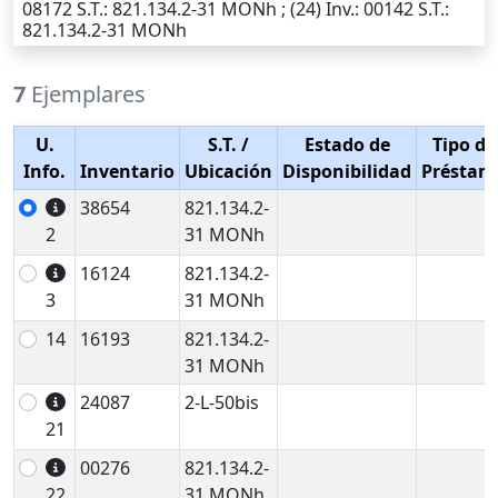
08172
S.T.
: 821.134.2-31 MONh ; (24)
Inv.
: 00142
S.T.
:
821.134.2-31 MONh
7
Ejemplares
U.
S.T.
/
Estado de
Tipo de
Info.
Inventario
Ubicación
Disponibilidad
Préstam
38654
821.134.2-
2
31 MONh
16124
821.134.2-
3
31 MONh
14
16193
821.134.2-
31 MONh
24087
2-L-50bis
21
00276
821.134.2-
22
31 MONh