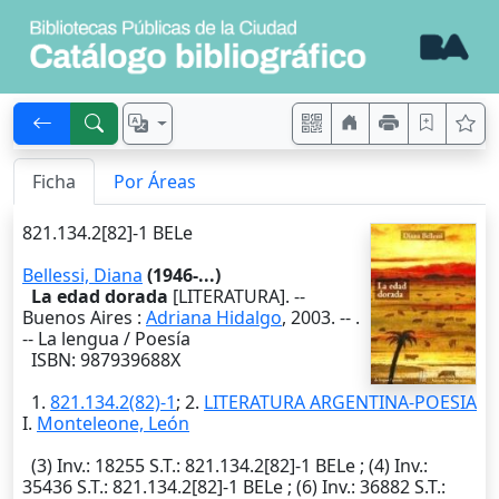
Ficha
Por Áreas
821.134.2[82]-1 BELe
Bellessi, Diana
(1946-...)
La edad dorada
[LITERATURA]. --
Buenos Aires
:
Adriana Hidalgo
,
2003
. --
.
-- La lengua / Poesía
ISBN: 987939688X
1.
821.134.2(82)-1
; 2.
LITERATURA ARGENTINA-POESIA
I.
Monteleone, León
(3)
Inv.
: 18255
S.T.
: 821.134.2[82]-1 BELe ; (4)
Inv.
:
35436
S.T.
: 821.134.2[82]-1 BELe ; (6)
Inv.
: 36882
S.T.
: