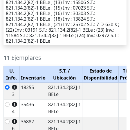
821.134.2[82]-1 BELe ; (13)
Inv.
: 15506
S.T.
:
821.134.2(82)-1 BELe ; (15)
Inv.
: 07023
S.T.
:
821.134.2[82]-1 BELe ; (16)
Inv.
: 30303
S.T.
:
821.134.2[82]-1 BELe ; (18)
Inv.
: 13824
S.T.
:
821.134.2[82]-1 BELe ; (21)
Inv.
: 25702
S.T.
: 7-D-63bis ;
(22)
Inv.
: 03191
S.T.
: 821.134.2[82]-1 BELe ; (23)
Inv.
:
11584
S.T.
: 821.134.2[82]-1 BELe ; (24)
Inv.
: 02972
S.T.
:
821.134.2[82]-1 BELe
11
Ejemplares
U.
S.T.
/
Estado de
Tip
Info.
Inventario
Ubicación
Disponibilidad
Pré
18255
821.134.2[82]-1
3
BELe
35436
821.134.2[82]-1
4
BELe
36882
821.134.2[82]-1
6
BELe