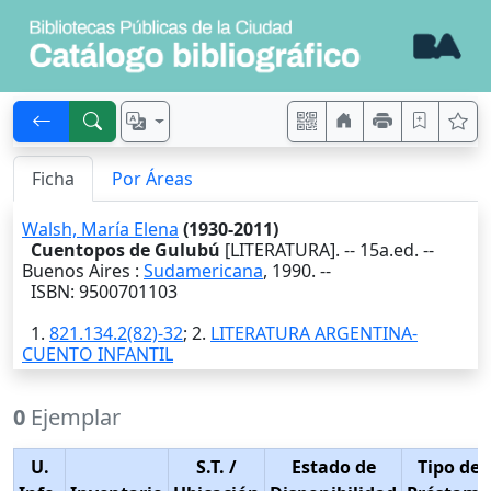
Ficha
Por Áreas
Walsh, María Elena
(1930-2011)
Cuentopos de Gulubú
[LITERATURA]. --
15a.ed.
--
Buenos Aires
:
Sudamericana
,
1990
. --
ISBN: 9500701103
1.
821.134.2(82)-32
; 2.
LITERATURA ARGENTINA-
CUENTO INFANTIL
0
Ejemplar
U.
S.T.
/
Estado de
Tipo de