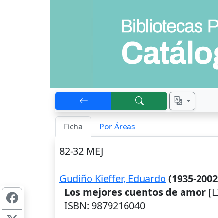
Ficha
Por Áreas
82-32 MEJ
Gudiño Kieffer, Eduardo
(1935-2002
Los mejores cuentos de amor
[L
ISBN: 9879216040