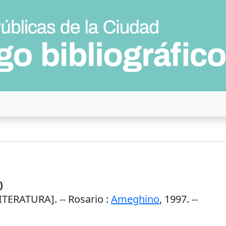
)
ITERATURA]. --
Rosario
:
Ameghino
,
1997
. --