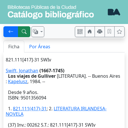
Ficha
Por Áreas
821.111[417]-31 SWIv
Swift, Jonathan
(1667-1745)
Los viajes de Gulliver
[LITERATURA]. --
Buenos Aires
:
Kapelusz
,
1984
. --
Desde 9 años.
ISBN: 9501356094
1.
821.111(417)-31
; 2.
LITERATURA IRLANDESA-
NOVELA
(37)
Inv.
: 00262
S.T.
: 821.111[417]-31 SWIv