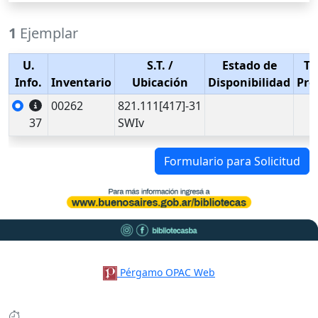
1
Ejemplar
U.
S.T.
/
Estado de
Ti
Info.
Inventario
Ubicación
Disponibilidad
Pré
00262
821.111[417]-31
37
SWIv
Formulario para Solicitud
Pérgamo OPAC Web