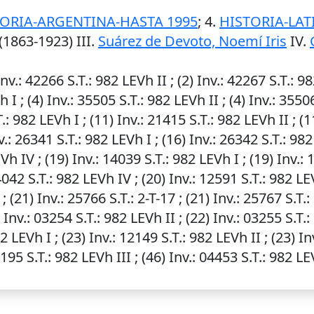
TORIA-ARGENTINA-HASTA 1995
; 4.
HISTORIA-LA
(1863-1923) III.
Suárez de Devoto, Noemí Iris
IV.
Inv.
: 42266
S.T.
: 982 LEVh II ; (2)
Inv.
: 42267
S.T.
: 98
h I ; (4)
Inv.
: 35505
S.T.
: 982 LEVh II ; (4)
Inv.
: 3550
T.
: 982 LEVh I ; (11)
Inv.
: 21415
S.T.
: 982 LEVh II ; (
v.
: 26341
S.T.
: 982 LEVh I ; (16)
Inv.
: 26342
S.T.
: 982
EVh IV ; (19)
Inv.
: 14039
S.T.
: 982 LEVh I ; (19)
Inv.
: 
4042
S.T.
: 982 LEVh IV ; (20)
Inv.
: 12591
S.T.
: 982 LE
 ; (21)
Inv.
: 25766
S.T.
: 2-T-17 ; (21)
Inv.
: 25767
S.T.
:
)
Inv.
: 03254
S.T.
: 982 LEVh II ; (22)
Inv.
: 03255
S.T.
:
82 LEVh I ; (23)
Inv.
: 12149
S.T.
: 982 LEVh II ; (23)
In
3195
S.T.
: 982 LEVh III ; (46)
Inv.
: 04453
S.T.
: 982 LE