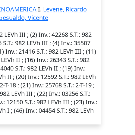
TINOAMERICA
I.
Levene, Ricardo
Gesualdo, Vicente
2 LEVh III ; (2)
Inv.
: 42268
S.T.
: 982
6
S.T.
: 982 LEVh III ; (4)
Inv.
: 35507
11)
Inv.
: 21416
S.T.
: 982 LEVh III ; (11)
 LEVh II ; (16)
Inv.
: 26343
S.T.
: 982
14040
S.T.
: 982 LEVh II ; (19)
Inv.
:
Vh II ; (20)
Inv.
: 12592
S.T.
: 982 LEVh
 2-T-18 ; (21)
Inv.
: 25768
S.T.
: 2-T-19 ;
 982 LEVh III ; (22)
Inv.
: 03256
S.T.
:
v.
: 12150
S.T.
: 982 LEVh III ; (23)
Inv.
:
Vh I ; (46)
Inv.
: 04454
S.T.
: 982 LEVh