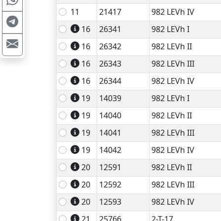
11
21417
982 LEVh IV
16
26341
982 LEVh I
16
26342
982 LEVh II
16
26343
982 LEVh III
16
26344
982 LEVh IV
19
14039
982 LEVh I
19
14040
982 LEVh II
19
14041
982 LEVh III
19
14042
982 LEVh IV
20
12591
982 LEVh II
20
12592
982 LEVh III
20
12593
982 LEVh IV
21
25766
2-T-17